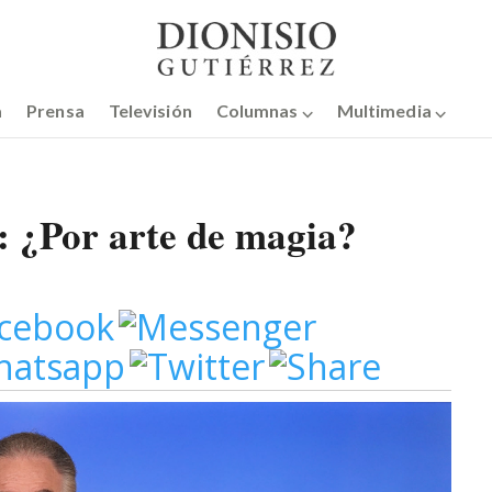
a
Prensa
Televisión
Columnas ⌵
Multimedia ⌵
z: ¿Por arte de magia?