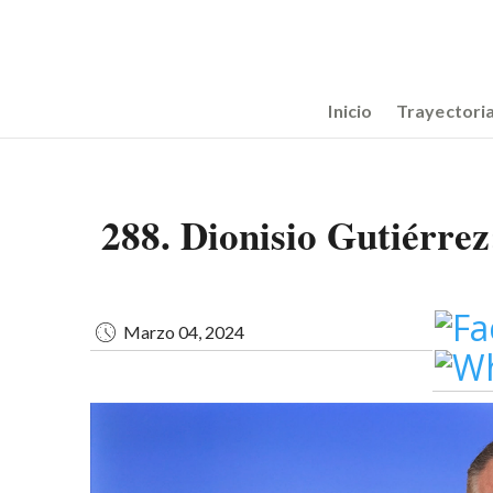
Pasar
Image
al
contenido
principal
Main
Inicio
Trayectori
navigation
288. Dionisio Gutiérre
Marzo 04, 2024