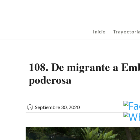
Pasar
Image
al
contenido
principal
Main
Inicio
Trayectori
navigation
108. De migrante a Emb
poderosa
Septiembre 30, 2020