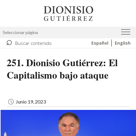
Pasar
Image
al
contenido
principal
Seleccionar página
⌕
Buscar contenido
Español
English
251. Dionisio Gutiérrez: El
Capitalismo bajo ataque
Junio 19, 2023