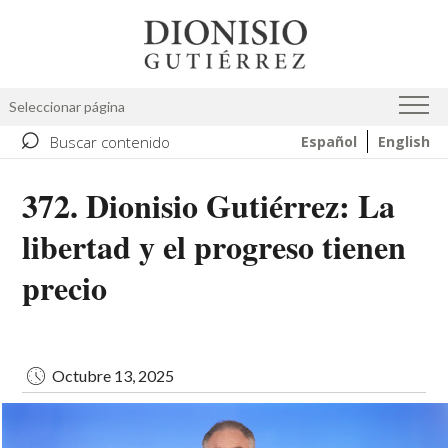
Pasar
Image
al
contenido
principal
Seleccionar página
⌕
Buscar contenido
Español
English
372. Dionisio Gutiérrez: La
libertad y el progreso tienen
precio
Octubre 13, 2025