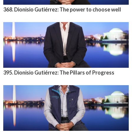
368. Dionisio Gutiérrez: The power to choose well
395. Dionisio Gutiérrez: The Pillars of Progress