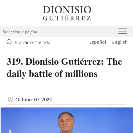
Skip
Image
to
main
content
Seleccionar página
⌕
Buscar contenido
Español
English
319. Dionisio Gutiérrez: The
daily battle of millions
October 07, 2024