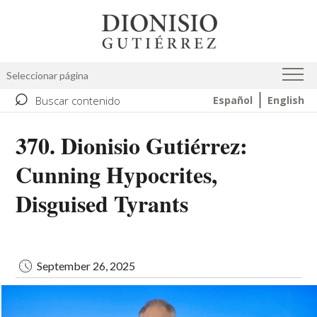
Skip
Image
to
main
content
Seleccionar página
⌕
Buscar contenido
Español
English
370. Dionisio Gutiérrez:
Cunning Hypocrites,
Disguised Tyrants
September 26, 2025